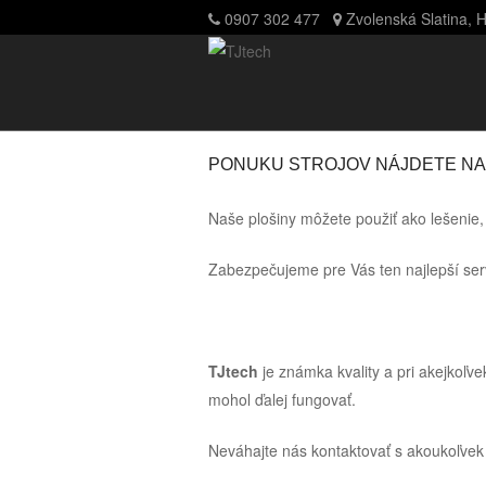
0907 302 477
Zvolenská Slatina, 
PONUKU STROJOV NÁJDETE N
Naše plošiny môžete použiť ako lešenie,
Zabezpečujeme pre Vás ten najlepší serv
TJtech
je známka kvality a pri akejkoľv
mohol ďalej fungovať.
Neváhajte nás kontaktovať s akoukoľve