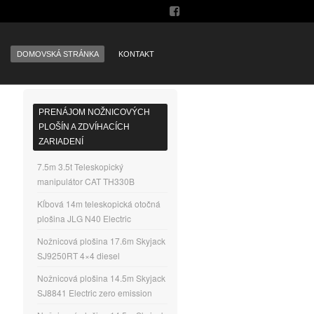
DOMOVSKÁ STRÁNKA
KONTAKT
PRENÁJOM NOŽNICOVÝCH
PLOŠÍN A ZDVÍHACÍCH
ZARIADENÍ
7.5m 3.5t Teleskopický
manipulátor CAT TH330B
Kĺbová 14m teleskopická otočná
plošina JLG N40 Electric
Nožnicová plošina 17.6m Skyjack
SJ9250RT 4×4 diesel
Nožnicová plošina 14.5m Skyjack
SJ8841 Electric zero emission