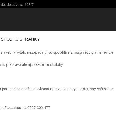
Hviezdoslavova 493/7
SKIP TO CONTENT
Menu
A SPODKU STRÁNKY
 stavebný výťah, nezapadajú, sú spoľahlivé a majú vždy platné revízie
is, prepravu ale aj zaškolenie obsluhy
ek poruche sa snažíme vykonať opravu čo najrýchlejšie, aby Váš biznis
k požiadavkou na 0907 302 477