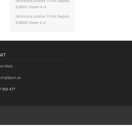
Nožnicová plošina 14.5m Skyjack
SJ8841 Diesel 4×4
Nožnicová plošina 10.5m Skyjack
SJ6826 diesel 4×4
AKT
iel Maľa
tech@tjtech.sk
7 302 477