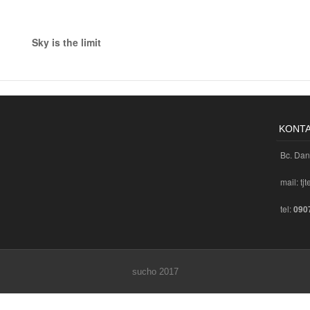
Sky is the limit
KONT
Bc. Dan
mail: tj
tel:
090
sucho 2017